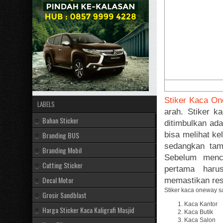
Stiker Kaca O
LABELS
arah. Stiker k
Bahan Sticker
ditimbulkan ada
Branding BUS
bisa melihat ke
sedangkan tamp
Branding Mobil
Sebelum menc
Cutting Sticker
pertama haru
Decal Motor
memastikan reso
Stiker kaca oneway s
Grosir Sandblast
Kaca Kantor
Harga Sticker Kaca Kaligrafi Masjid
Kaca Butik
Kaca Salon