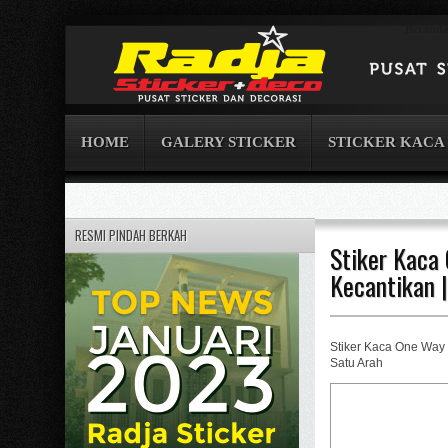
Berand
HOME
GALERY STICKER
STICKER KACA
RESMI PINDAH BERKAH
Stiker Kaca 
Kecantikan |
Stiker Kaca One Way K
Satu Arah