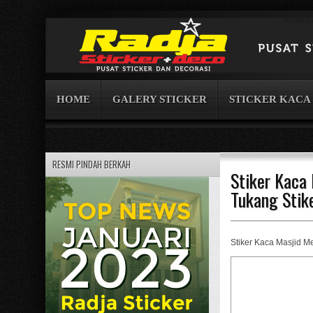
Berand
HOME
GALERY STICKER
STICKER KACA
RESMI PINDAH BERKAH
Stiker Kaca
Tukang Stik
Stiker Kaca Masjid M