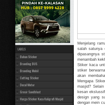
Menjelang ram
salah satunya 
LABELS
dipasangnya s
Bahan Sticker
menambah kekh
Branding BUS
Stiker kaca unt
stiker berwarn
Branding Mobil
akan membahas
Cutting Sticker
Mengapa Stiker
Decal Motor
masjid? Selain
Grosir Sandblast
kesan ekslussif
design yang su
Harga Sticker Kaca Kaligrafi Masjid
dengan mein cu