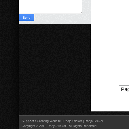
Pag
Support :
Creating Website
|
Radja Sticker
|
Radja Sticker
Copyright © 2011.
Radja Sticker
- All Rights Reserved