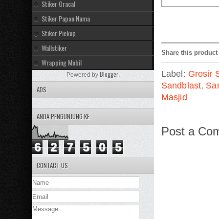
Stiker Oracal
Stiker Papan Nama
Stiker Pickup
Wallstiker
Share this product
Wrapping Mobil
Label:
Grosir 
Blogger
Powered by
.
Sandblast
,
Sa
ADS
Masjid
ANDA PENGUNJUNG KE
Post a Co
6
2
7
5
0
5
CONTACT US