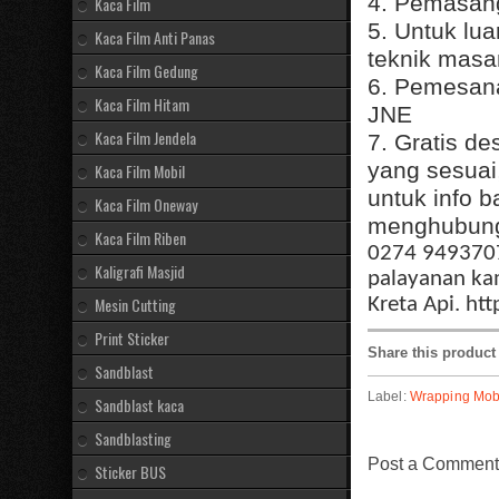
4. Pemasang
Kaca Film
5. Untuk lu
Kaca Film Anti Panas
teknik masa
Kaca Film Gedung
6. Pemesana
Kaca Film Hitam
JNE
Kaca Film Jendela
7. Gratis d
yang sesuai
Kaca Film Mobil
untuk info b
Kaca Film Oneway
menghubungi
Kaca Film Riben
0274 9493707
Kaligrafi Masjid
palayanan kam
Mesin Cutting
Kreta Api. htt
Print Sticker
Share this product
Sandblast
Label:
Wrapping Mob
Sandblast kaca
Sandblasting
Post a Comment
Sticker BUS