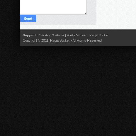
Support :
Creating Website
|
Radja Sticker
|
Radja Sticker
Copyright © 2011.
Radja Sticker
- All Rights Reserved