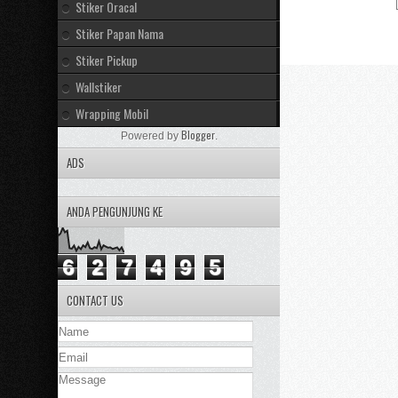
Stiker Oracal
Stiker Papan Nama
Stiker Pickup
Wallstiker
Wrapping Mobil
Blogger
Powered by
.
ADS
ANDA PENGUNJUNG KE
6
2
7
4
9
5
CONTACT US