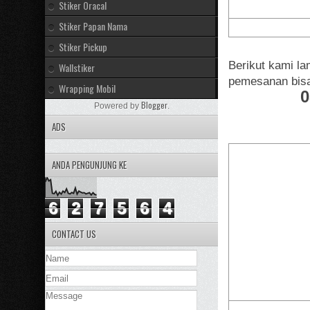
Stiker Oracal
Stiker Papan Nama
Stiker Pickup
Berikut kami la
Wallstiker
pemesanan bisa
Wrapping Mobil
0
Blogger
Powered by
.
ADS
ANDA PENGUNJUNG KE
6
2
7
5
6
4
CONTACT US