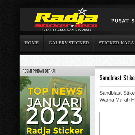
Berand
HOME
GALERY STICKER
STICKER KACA
RESMI PINDAH BERKAH
Sandblast Stik
Sandblast Stike
Warna Murah Hu