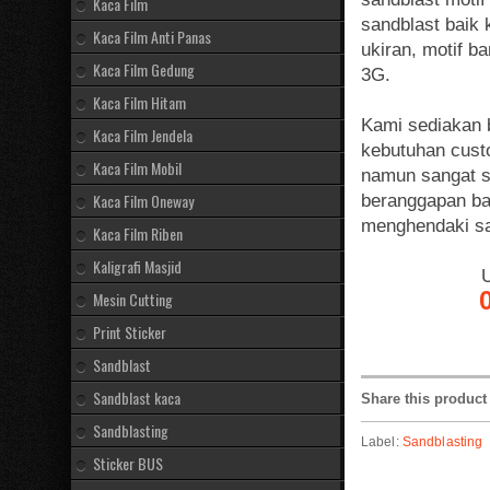
Kaca Film
sandblast baik 
Kaca Film Anti Panas
ukiran, motif b
Kaca Film Gedung
3G.
Kaca Film Hitam
Kami sediakan 
Kaca Film Jendela
kebutuhan cust
Kaca Film Mobil
namun sangat s
Kaca Film Oneway
beranggapan bah
menghendaki sa
Kaca Film Riben
Kaligrafi Masjid
U
0
Mesin Cutting
Print Sticker
Sandblast
Sandblast kaca
Share this product
Sandblasting
Label:
Sandblasting
Sticker BUS