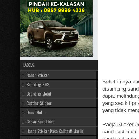
LABELS
Bahan Sticker
Sebelumnya kam
Branding BUS
disamping sandb
Branding Mobil
dapat melindung
Cutting Sticker
yang sedikit pr
yang tidak men
Decal Motor
Grosir Sandblast
Radja Sticker 
Harga Sticker Kaca Kaligrafi Masjid
sandblast motif
sandblast motif 