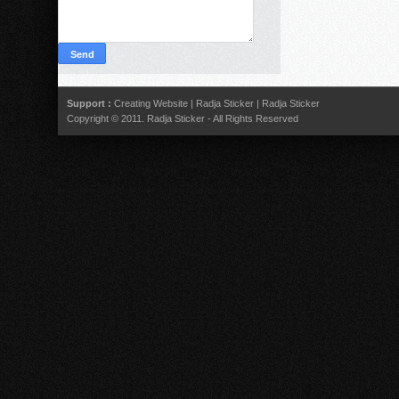
Support :
Creating Website
|
Radja Sticker
|
Radja Sticker
Copyright © 2011.
Radja Sticker
- All Rights Reserved