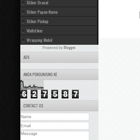
Stiker Oracal
Stiker Papan Nama
Stiker Pickup
Wallstiker
Wrapping Mobil
Blogger
Powered by
.
ADS
ANDA PENGUNJUNG KE
6
2
7
5
8
7
CONTACT US