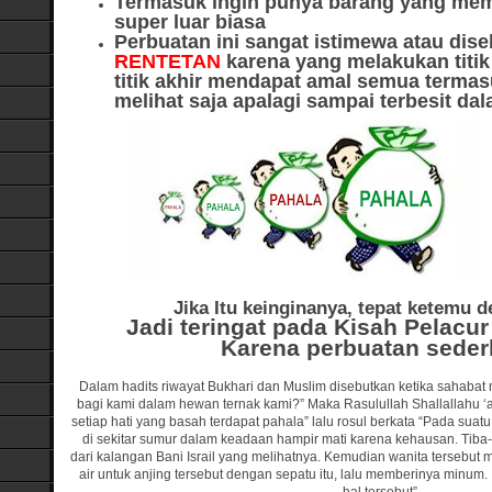
Termasuk ingin punya barang yang memil
super luar biasa
Perbuatan ini sangat istimewa atau dis
RENTETAN
karena yang melakukan titi
titik akhir mendapat amal semua terma
melihat saja apalagi sampai terbesit da
Jika Itu keinginanya, tepat ketemu 
Jadi teringat pada Kisah Pelacu
Karena perbuatan sede
Dalam hadits riwayat Bukhari dan Muslim disebutkan ketika sahab
bagi kami dalam hewan ternak kami?” Maka Rasulullah Shallallahu ‘
setiap hati yang basah terdapat pahala” lalu rosul berkata “Pada suatu
di sekitar sumur dalam keadaan hampir mati karena kehausan. Tiba-
dari kalangan Bani Israil yang melihatnya. Kemudian wanita tersebut
air untuk anjing tersebut dengan sepatu itu, lalu memberinya minum