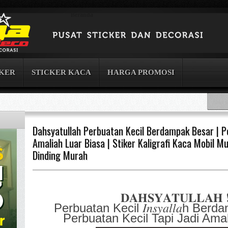
Beranda
CKER
STICKER KACA
HARGA PROMOSI
Dahsyatullah Perbuatan Kecil Berdampak Besar | P
Amaliah Luar Biasa | Stiker Kaligrafi Kaca Mobil Mur
Dinding Murah
𝐃𝐀𝐇𝐒𝐘𝐀𝐓𝐔𝐋𝐋𝐀𝐇
Perbuatan Kecil 𝐼𝑛𝑠𝑦𝑎𝑙𝑙𝑎h B
Perbuatan Kecil Tapi Jadi Ama