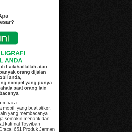
 Apa
Besar?
LIGRAFI
L ANDA
 Lailahaillallah atau
banyak orang dijalan
obil anda,
yang nempel yang punya
hala saat orang lain
mbacanya
 membaca
mobil, yang buat stiker,
g lain yang membacanya
uga semakin menarik dan
t kalimat Toyyibah
 Oracal 651 Produk Jerman