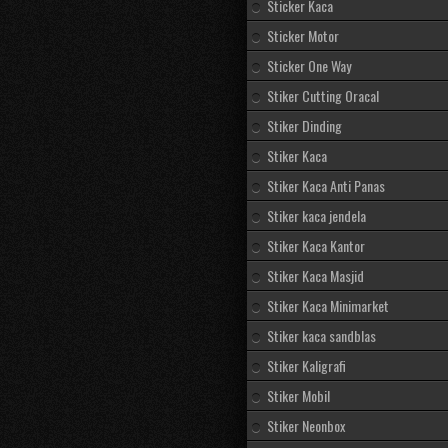
Sticker Kaca
Sticker Motor
Sticker One Way
Stiker Cutting Oracal
Stiker Dinding
Stiker Kaca
Stiker Kaca Anti Panas
Stiker kaca jendela
Stiker Kaca Kantor
Stiker Kaca Masjid
Stiker Kaca Minimarket
Stiker kaca sandblas
Stiker Kaligrafi
Stiker Mobil
Stiker Neonbox