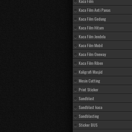
Kaca Film
Kaca Film Anti Panas
Kaca Film Gedung
Kaca Film Hitam
Kaca Film Jendela
Kaca Film Mobil
Kaca Film Oneway
Kaca Film Riben
Kaligrafi Masjid
Mesin Cutting
Print Sticker
Sandblast
Sandblast kaca
Sandblasting
Sticker BUS