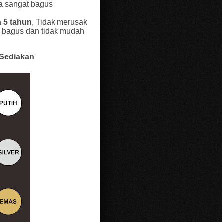
a sangat bagus
n
 5 tahun
, Tidak merusak
 bagus dan tidak mudah
 Sediakan