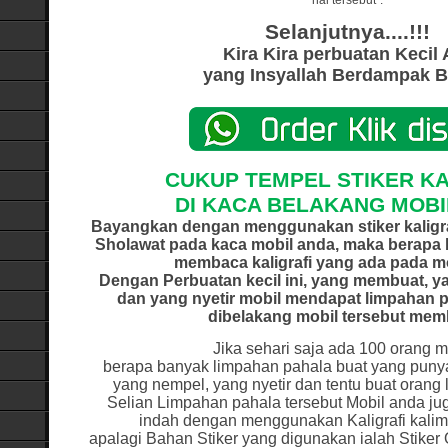
hal tersebut”.
Selanjutnya....!!!
Kira Kira perbuatan Kecil
yang Insyallah Berdampak 
CUKUP TEMPEL STIKER KA
DI KACA BELAKANG MOBI
Bayangkan dengan menggunakan stiker kaligrafi
Sholawat pada kaca mobil anda, maka berapa 
membaca kaligrafi yang ada pada m
Dengan Perbuatan kecil ini, yang membuat, 
dan yang nyetir mobil mendapat limpahan pa
dibelakang mobil tersebut me
Jika sehari saja ada 100 orang
berapa banyak limpahan pahala buat yang punya 
yang nempel, yang nyetir dan tentu buat oran
Selian Limpahan pahala tersebut Mobil anda j
indah dengan menggunakan Kaligrafi kalima
apalagi Bahan Stiker yang digunakan ialah Stiker