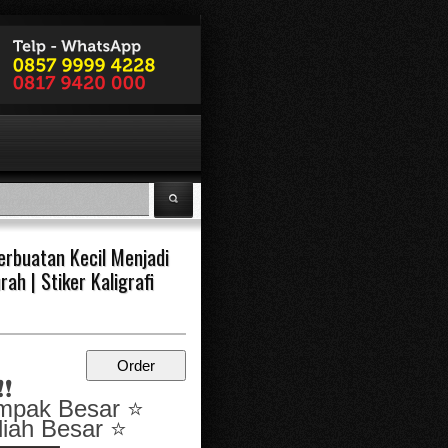
erbuatan Kecil Menjadi
ah | Stiker Kaligrafi
❗️
❗️
erdampak Besar
⭐️
liah Besar
⭐️