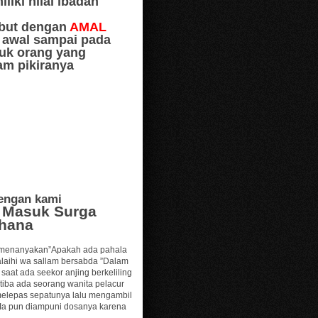
iki nilai ibadah
ebut dengan
AMAL
k awal sampai pada
suk orang yang
lam pikiranya
dengan kami
r Masuk Surga
rhana
at menanyakan”Apakah ada pahala
alaihi wa sallam bersabda ”Dalam
 saat ada seekor anjing berkeliling
tiba ada seorang wanita pelacur
 melepas sepatunya lalu mengambil
. Ia pun diampuni dosanya karena