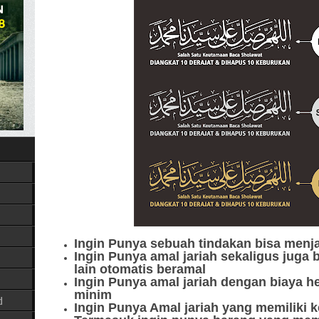
Ingin Punya sebuah tindakan bisa menja
Ingin Punya amal jariah sekaligus juga
lain otomatis beramal
Ingin Punya amal jariah dengan biaya h
minim
d
Ingin Punya Amal jariah yang memiliki 