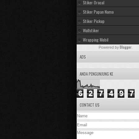
Stiker Oracal
Stiker Papan Nama
Stiker Pickup
Wallstiker
Wrapping Mobil
Blogger
Powered by
.
ADS
ANDA PENGUNJUNG KE
6
2
7
4
9
7
CONTACT US