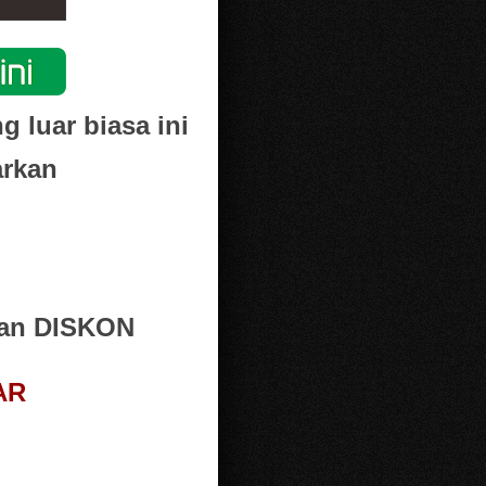
 luar biasa ini
arkan
kan DISKON
AR