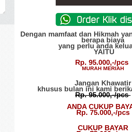
Dengan mamfaat dan Hikmah yang
berapa biaya
yang perlu anda kelu
YAITU
Rp. 95.000,-/pcs
MURAH MERIAH
Jangan Khawatir
khusus bulan ini
kami beri
Rp. 95.000,-/pcs
ANDA
CUKUP
BAY
Rp. 75.000,-/pcs
CUKUP
BAYAR