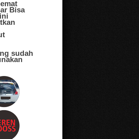
Hemat
ar Bisa
ini
tkan
ut
ang sudah
unakan